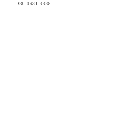
080-3931-3838
info@miyabi-tamaplaza.com
Open：10:00-21:00
Close：不定休
提携駐車場はございません。近隣にコ
インパーキングが複数ございます。
たまプラーザテラス、東急百貨店たま
プラーザの駐車場から徒歩3分程度で
す。