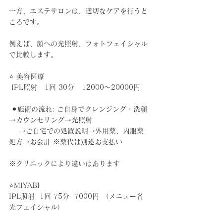
一方、エステサロンは、適切なケアを行うと
ころです。
例えば、顔への光照射、フォトフェイシャル
で比較します。
⭐️ 美容医療
 IPL照射   1回 30分   12000〜20000円  
 ⚫︎施術の流れ: ご自身でクレンジング・洗顔
→カウンセリング→光照射
    →ご自宅での処置説明→外用薬、内服薬
処方→お会計 ※薬代は別途お支払い
※クリニックにより違いはあります
⭐️MIYABI    
IPL照射  1回 75分  7000円 （メニュー名  
光フェイシャル）