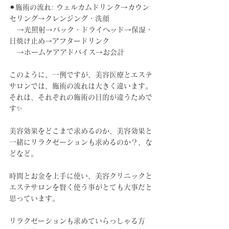
⚫︎施術の流れ: ウェルカムドリンク→カウン
セリング→クレンジング・洗顔
   →光照射→パック・ドライヘッド→保湿・
日焼け止め→アフタードリンク
   →ホームケアアドバイス→お会計
このように、一例ですが、美容医療とエステ
サロンでは、施術の流れは大きく違います。
それは、それぞれの施術の目的が違うためで
す✨
美容効果をどこまで求めるのか、美容効果と
一緒にリラクゼーションも求めるのか？、な
どなど。
時間とお金を上手に使い、美容クリニックと
エステサロンを賢く使う事がとても大事だと
思っています。
リラクゼーションも求めていらっしゃる方