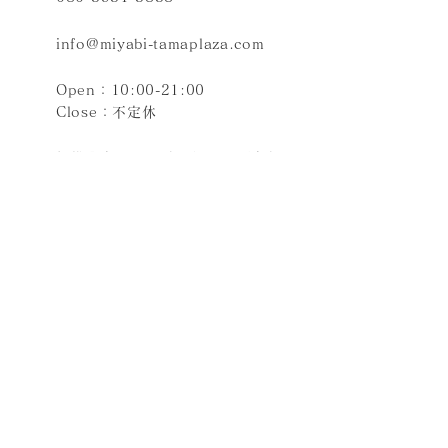
info@miyabi-tamaplaza.com
Open：10:00-21:00
Close：不定休
提携駐車場はございません。近隣にコ
インパーキングが複数ございます。
たまプラーザテラス、東急百貨店たま
プラーザの駐車場から徒歩3分程度で
す。